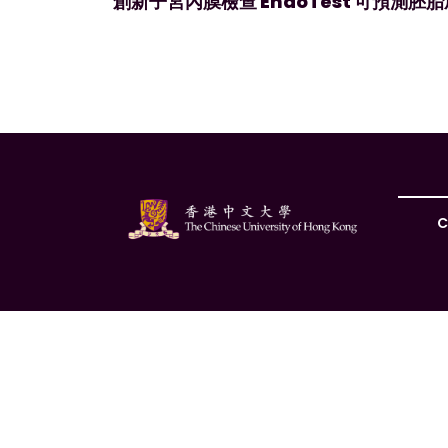
創新子宮內膜檢查 EndoTest 可預測胚
C