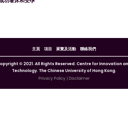
胎成功著床和受孕
主頁
項目
展覽及活動
聯絡我們
opyright © 2021. All Rights Reserved. Centre for Innovation a
Technology. The Chinese University of Hong Kong.
Privacy Policy
|
Disclaimer