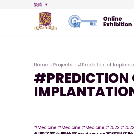
繁體
Home
Projects
#Prediction of Implanta
#PREDICTION 
IMPLANTATIO
#Medicine
#Medicine
#Medicine
#2022
#202