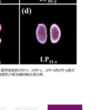
射LP01-x，LP01-y，LP11-x和LP11-y模式
階躍型少模光纖的輸出場分佈。