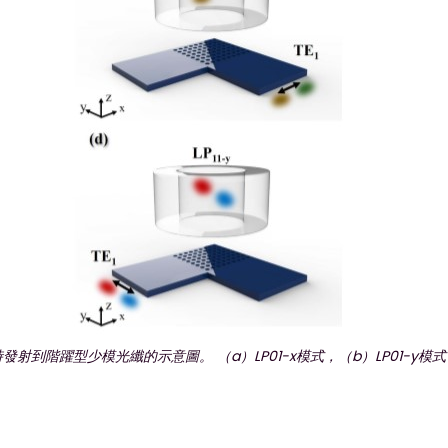
階躍型少模光纖的示意圖。 （a）LP01-x模式，（b）LP01-y模式，（c