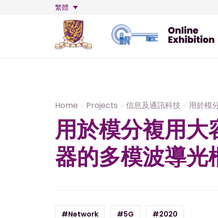
繁體
Home
Projects
信息及通訊科技
用於模
用於模分複用大
器的多模波導光
#Network
#5G
#2020