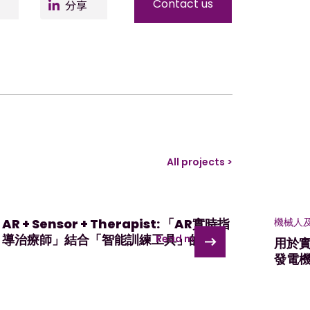
er
Facebo
LinkedIn
Contact us
ok
All projects >
AR + Sensor + Therapist: 「AR實時指
機械人
導治療師」結合「智能訓練工具」的復康
Read more >
用於
訓練
發電