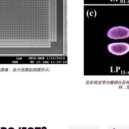
鏡圖像，放大視圖如插圖所示。
當多模波導光柵耦合器有選擇地發
時，