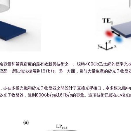
輸容量和帶寬密度的最有效新興技術之一。現時400Gb乙太網的標準光
的成本高昂，所以無法擴展到1.6Tb/s。另一方面，目前大量生產的矽光
，亦在多模光纖和矽光子收發器之間設計了直接光學接口，令多模光纖中
子收發器，達到800Gb/s或1.6Tb/s的容量。這項技術已經在少