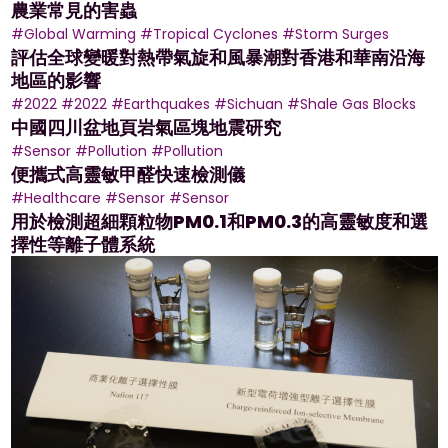
農業常見的害蟲
#Global Warming
#Tropical Cyclones
#Storm Surges
評估全球變暖對熱帶氣旋和風暴潮對香港和華南沿海
地區的影響
#2022
#2022
#Earthquakes
#Sichuan
#Shale Gas Blocks
中國四川盆地頁岩氣區塊地震研究
#Sensor
#Pollution
#Pollution
便攜式高靈敏甲醛快速檢測儀
#Healthcare
#Sensor
#Sensor
用於檢測超細顆粒物PM0.1和PM0.3的高靈敏度和選
擇性等離子體系統