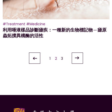
#Treatment
#Medicine
利用唾液樣品診斷瘧疾：一種新的生物標記物 ─ 瘧原
蟲拓撲異構酶的活性
文
1
2
3
章
導
覽