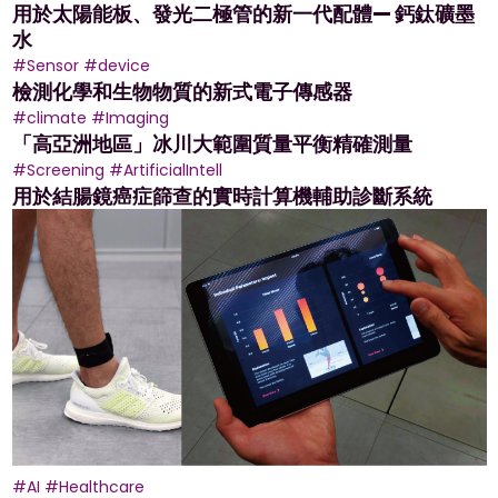
用於太陽能板、發光二極管的新一代配體— 鈣鈦礦墨
水
#Sensor
#device
檢測化學和生物物質的新式電子傳感器
#climate
#Imaging
「高亞洲地區」冰川大範圍質量平衡精確測量
#Screening
#ArtificialIntell
用於結腸鏡癌症篩查的實時計算機輔助診斷系統
#AI
#Healthcare