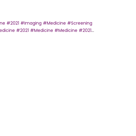
ne
#2021
#Imaging
#Medicine
#Screening
dicine
#2021
#Medicine
#Medicine
#2021