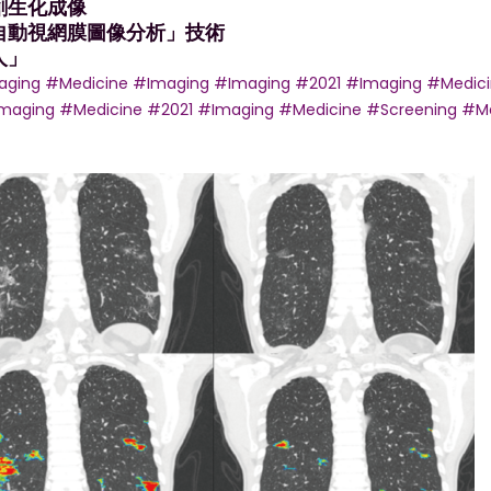
創生化成像
自動視網膜圖像分析」技術
人」
aging
#Medicine
#Imaging
#Imaging
#2021
#Imaging
#Medici
maging
#Medicine
#2021
#Imaging
#Medicine
#Screening
#Me