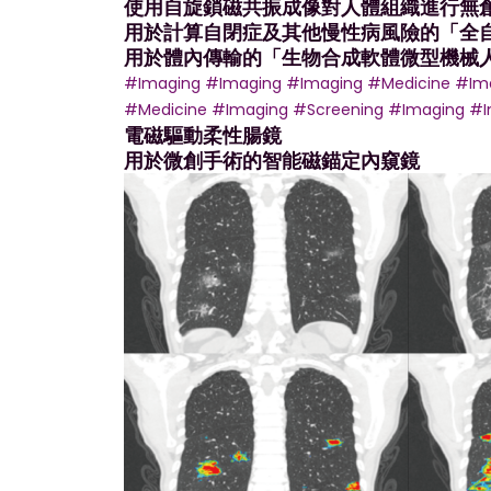
使用自旋鎖磁共振成像對人體組織進行無
用於計算自閉症及其他慢性病風險的「全
用於體內傳輸的「生物合成軟體微型機械
#Imaging
#Imaging
#Imaging
#Medicine
#Im
#Medicine
#Imaging
#Screening
#Imaging
#I
電磁驅動柔性腸鏡
#Imaging
#Medicine
#Screening
用於微創手術的智能磁錨定內窺鏡