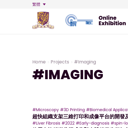
繁體
Home
Projects
#Imaging
#IMAGING
#Microscopy
#3D Printing
#Biomedical Applica
超快組織支架三維打印和成像平台的開發
#Liver Fibrosis
#2022
#Early-diagnosis
#spin-l