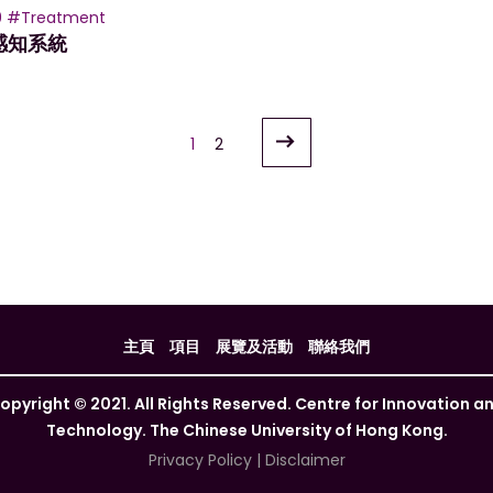
9
#Treatment
感知系統
1
2
主頁
項目
展覽及活動
聯絡我們
opyright © 2021. All Rights Reserved. Centre for Innovation a
Technology. The Chinese University of Hong Kong.
Privacy Policy
|
Disclaimer