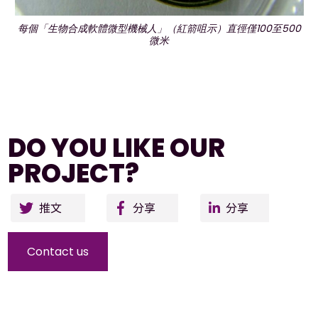
每個「生物合成軟體微型機械人」（紅箭咀示）直徑僅100至500
微米
DO YOU LIKE OUR
PROJECT?
Twitter
Facebo
Li
ok
Contact us