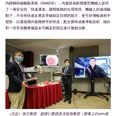
內鏡輔助磁驅動系統（EMADIS），內窺鏡為軟體微型機械人提供
了一個安全的「快速通道」避開複雜的生理環境。機械人於磁場驅
動下，不但有快速反應及準確鎖定目標的能力，更可於傳輸過程中
變形，以通過體內複雜狹窄的管道，配合實時成像導航技術，能針
對一些常規醫療儀器未可觸及的部位進行微創治療。
（左起）張立教授、趙偉仁教授及沈祖堯教授（螢幕上Zoom直