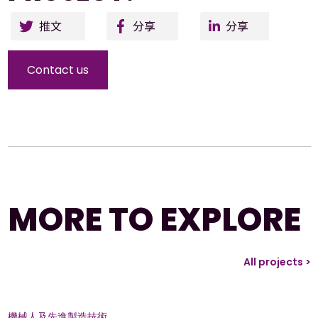
Twitter
Facebo
Li
ok
Contact us
MORE TO EXPLORE
All projects >
機械人及先進製造技術