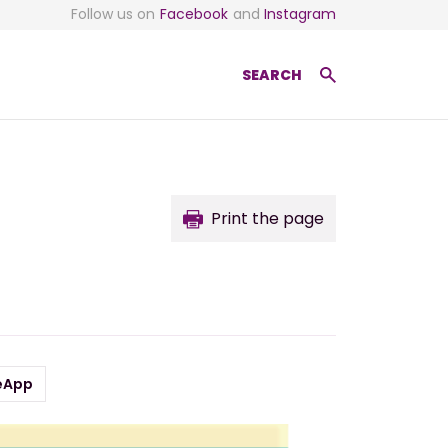
Follow us on
Facebook
and
Instagram
SEARCH
Print the page
eApp