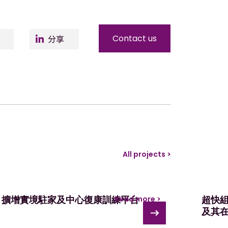
er
Facebo
LinkedIn
Contact us
ok
All projects >
擴增實境駐家及中心復康訓練平台
超快
Read more >
及其