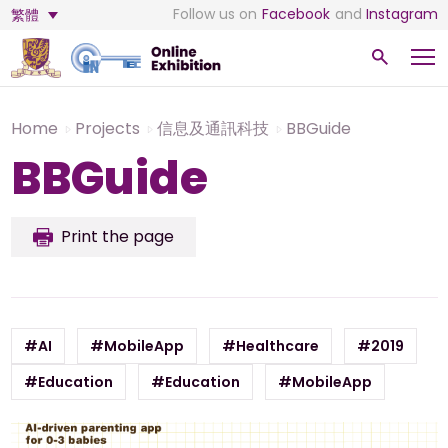
Follow us on
Facebook
and
Instagram
繁體
Home
Projects
信息及通訊科技
BBGuide
BBGuide
Print the page
#AI
#MobileApp
#Healthcare
#2019
#Education
#Education
#MobileApp