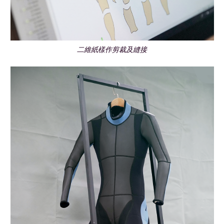
二維紙樣作剪裁及縫接