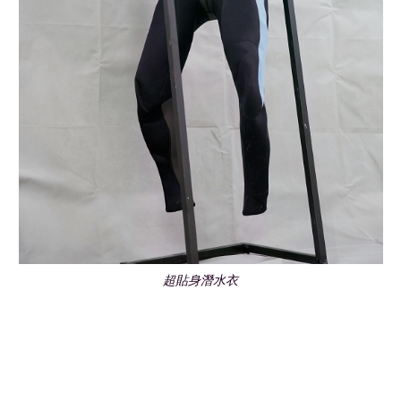
超貼身潛水衣