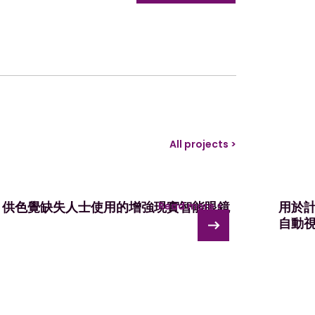
ok
All projects >
供色覺缺失人士使用的增強現實智能眼鏡
用於
Read more >
自動