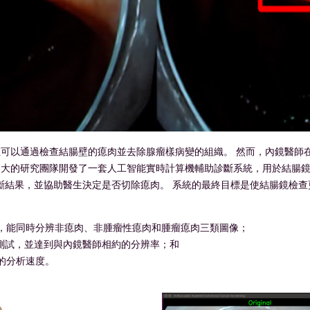
生可以通過檢查結腸壁的瘜肉並去除腺瘤樣病變的組織。 然而，內鏡醫師
中大的研究團隊開發了一套人工智能實時計算機輔助診斷系統，用於結腸鏡
肉的診斷結果，並協助醫生決定是否切除瘜肉。 系統的最終目標是使結腸鏡
，能同時分辨非瘜肉、非腫瘤性瘜肉和腫瘤瘜肉三類圖像；
線測試，並達到與內鏡醫師相約的分辨率；和
的分析速度。