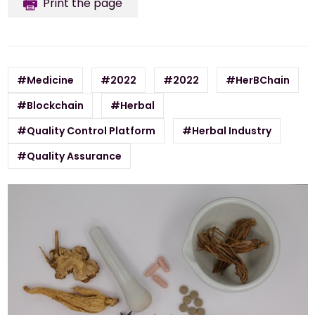
Print the page
#Medicine
#2022
#2022
#HerBChain
#Blockchain
#Herbal
#Quality Control Platform
#Herbal Industry
#Quality Assurance